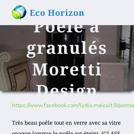
Eco Horizon
Poêle à
granulés
Moretti
Design
https://www.facebook.com/lydia.malcuit.9/
Très beau poêle tout en verre avec sa vitre
opaque lorsque le poêle est éteint. (GLASS